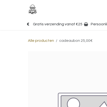
Overslaan naar inhoud
Home
Afspraken
Web
Gratis verzending vanaf €25
Persoonli
Alle producten
cadeaubon 25,00€