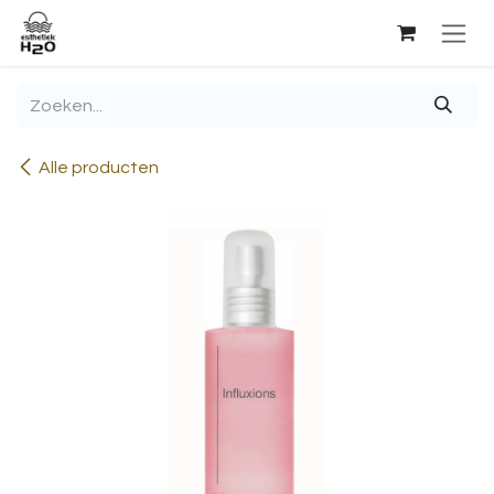
Overslaan naar inhoud
Alle producten